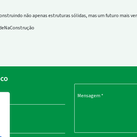
nstruindo não apenas estruturas sólidas, mas um futuro mais ver
adeNaConstrução
sco
Mensagem
*
ail
*
.