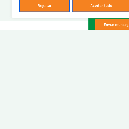
Rejeitar
Aceitar tudo
Enviar mensa
S
c
Líder em soluções verdes,
C
dedicamos investimentos a
inovações que mitigam e
removem carbono, combatendo
as mudanças climáticas.
Política de privacidade