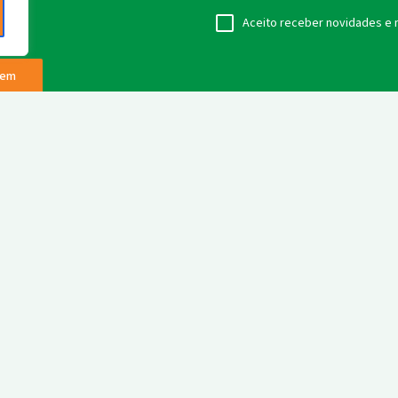
Aceito receber novidades e no
gem
omos certificados pelo
ódigo de licença FSC®
Sobre Nós
Mercados
138948.
Briquete
Iniciativas
Biochar
Notícias
Crédito de Carbono
Trabalhe C