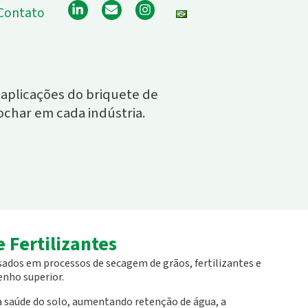
L
E
I
Contato
i
n
n
n
v
s
k
e
t
e
l
a
d
o
g
i
p
r
n
e
a
aplicações do briquete de
-
m
ochar em cada indústria.
i
n
e Fertilizantes
sados em processos de secagem de grãos, fertilizantes e
nho superior.
 saúde do solo, aumentando retenção de água, a