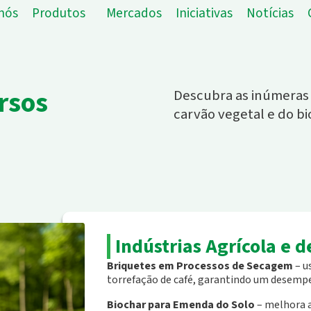
nós
Produtos
Mercados
Iniciativas
Notícias
rsos
Descubra as inúmeras 
carvão vegetal e do bi
Indústrias Agrícola e d
Briquetes em Processos de Secagem
– u
torrefação de café, garantindo um desempe
Biochar para Emenda do Solo
– melhora a