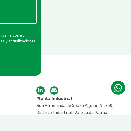
lice mi correo
ias y actualizaciones.
Wh
L
E
i
n
n
v
Planta Industrial
k
e
Rua Almerinda de Souza Aguiar, Nº 350,
e
l
Distrito Industrial, Várzea da Palma,
d
o
i
p
MG
39260-000
Brasil
n
e
+55 (38) 3740 – 9985
-
n Nosotros