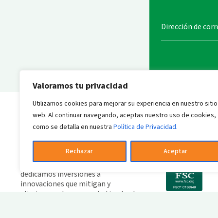
Dirección de cor
Valoramos tu privacidad
Enviar mensaj
Utilizamos cookies para mejorar su experiencia en nuestro sitio
web. Al continuar navegando, aceptas nuestro uso de cookies,
como se detalla en nuestra
Política de Privacidad.
Rechazar
Aceptar
E
co
Líder en soluciones verdes,
F
dedicamos inversiones a
innovaciones que mitigan y
eliminan carbono, combatiendo el
cambio climático.
Política de Privacidad