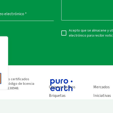
reo electrónico
*
Acepto que se almacene y uti
electrónico para recibir notic
e
stamos certificados
n el código de licencia
Quienes Somos
Mercados
SC® C138948.
Briquetas
Iniciativas
Biochar
Noticias
Créditos de Carbono
Trabaja co