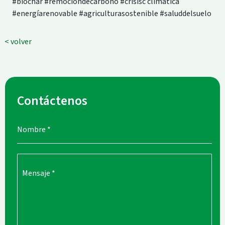
#biochar #remocióndecarbono #crisisc climática
#energíarenovable #agriculturasostenible #saluddelsuelo
< volver
Contáctenos
Nombre
*
Mensaje
*