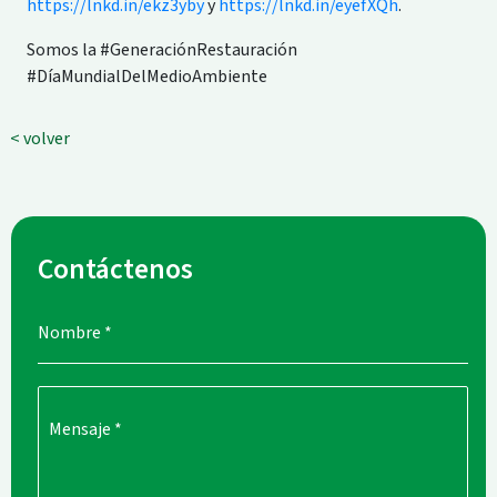
https://lnkd.in/ekz3yby
y
https://lnkd.in/eyefXQh
.
Somos la #GeneraciónRestauración
#DíaMundialDelMedioAmbiente
< volver
Contáctenos
Nombre
*
Mensaje
*