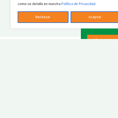
Dirección de cor
como se detalla en nuestra
Política de Privacidad.
Rechazar
Aceptar
Enviar mensaj
E
co
Líder en soluciones verdes,
F
dedicamos inversiones a
innovaciones que mitigan y
eliminan carbono, combatiendo el
cambio climático.
Política de Privacidad