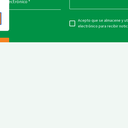
reo electrónico
*
Acepto que se almacene y uti
electrónico para recibir notic
e
stamos certificados
n el código de licencia
Quienes Somos
Mercados
SC® C138948.
Briquetas
Iniciativas
Biochar
Noticias
Créditos de Carbono
Trabaja co