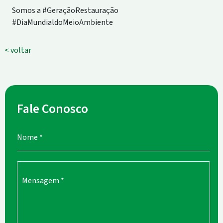
Somos a #GeraçãoRestauração
#DiaMundialdoMeioAmbiente
< voltar
Fale Conosco
Nome
*
Mensagem
*