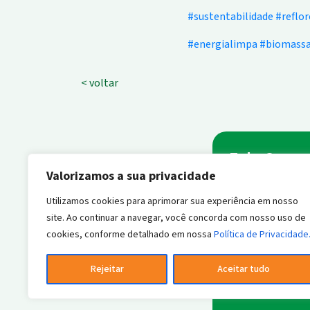
#sustentabilidade
#reflo
#energialimpa
#biomass
< voltar
Fale Cono
Valorizamos a sua privacidade
Nome
*
Utilizamos cookies para aprimorar sua experiência em nosso
site. Ao continuar a navegar, você concorda com nosso uso de
cookies, conforme detalhado em nossa
Política de Privacidade
Endereço de E-m
Rejeitar
Aceitar tudo