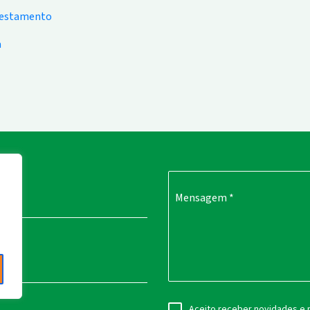
restamento
a
sco
Mensagem
*
.
ail
*
Aceito receber novidades e no