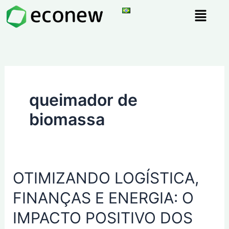
Ir
Menu
para
o
conteúdo
queimador de
biomassa
OTIMIZANDO
OTIMIZANDO LOGÍSTICA,
LOGÍSTICA,
FINANÇAS E ENERGIA: O
FINANÇAS
E
IMPACTO POSITIVO DOS
ENERGIA: